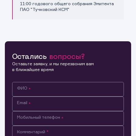
Копировать ссылку
11:00 годового общего собрания Эмитента
ПАО "Тучковский КСМ"
Остались
вопросы?
Оставьте заявку, и мы перезвоним вам
в ближайшее время
ФИО
Email
Мобильный телефон
Информация предназначена только для клиентов,
Комментарий