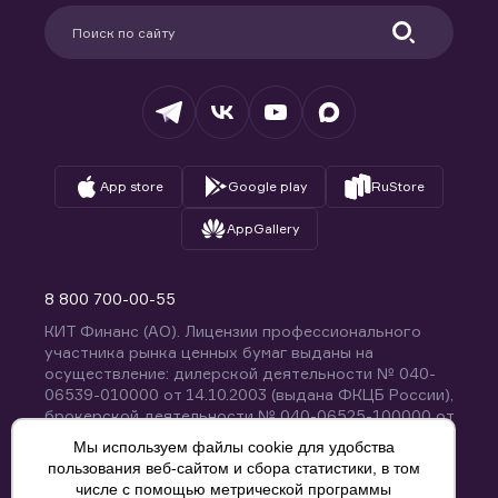
Партнерам
Информация для клиентов
Удостоверяющий центр
Техническая поддержка
Раскрытие обязательной информации
Налогообложение
Депозитарий
База знаний
Вопросы и ответы
App store
Google play
RuStore
AppGallery
8 800 700-00-55
КИТ Финанс (АО). Лицензии профессионального
участника рынка ценных бумаг выданы на
осуществление: дилерской деятельности № 040-
06539-010000 от 14.10.2003 (выдана ФКЦБ России),
брокерской деятельности № 040-06525-100000 от
14.10.2003 (выдана ФКЦБ России), деятельности по
Мы используем файлы cookie для удобства
управлению ценными бумагами № 040-13670-
пользования веб-сайтом и сбора статистики, в том
001000 от 26.04.2012 (выдана ФСФР России),
числе с помощью метрической программы