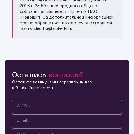
Копировать ссылку
2016 г. 23:59 внеочередного общего
собрания акционеров эмитента ПАО
"Новошип" За дополнительной информацией
можно обращаться по адресу электронной
почты clients@brokerkf.ru
Остались
вопросы?
Оставьте заявку, и мы перезвоним вам
в ближайшее время
ФИО
Email