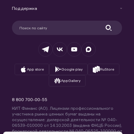
Маржинальное кредитование
Новости
Доверительное управление капиталом
Поддержка
Контакты
Карьера в компании
Поддержка
Партнерам
Информация для клиентов
Удостоверяющий центр
Техническая поддержка
Раскрытие обязательной информации
Налогообложение
Депозитарий
База знаний
Вопросы и ответы
App store
Google play
RuStore
AppGallery
8 800 700-00-55
КИТ Финанс (АО). Лицензии профессионального
участника рынка ценных бумаг выданы на
осуществление: дилерской деятельности № 040-
06539-010000 от 14.10.2003 (выдана ФКЦБ России),
брокерской деятельности № 040-06525-100000 от