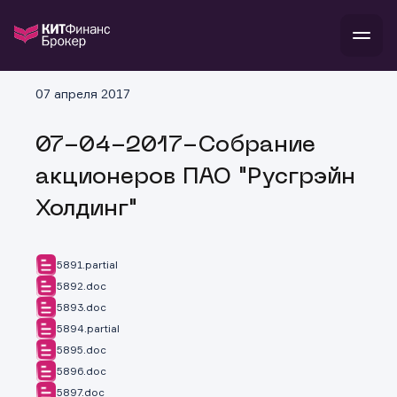
В
07 апреля 2017
Войти
Стать клиентом
Л
07-04-2017-Собрание
В
В
В
инвестиции
акционеров ПАО "Русгрэйн
банкам и компаниям
о компании
Холдинг"
поддержка
и
о 
п
тарифы
с 
н
и
г
к
т
5891.partial
ан
ка
н
5892.doc
и
п
ба
5893.doc
м
у
во
до
р
5894.partial
о
д
5895.doc
5896.doc
5897.doc