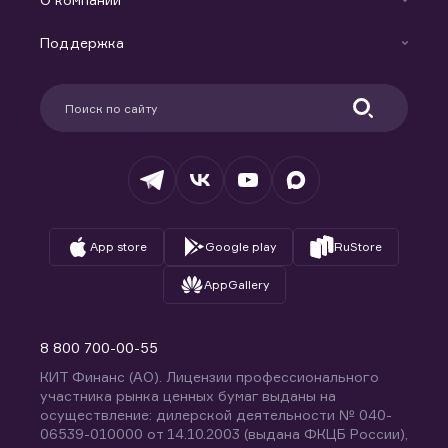
Маржинальное кредитование
Новости
Доверительное управление капиталом
Поддержка
Контакты
Карьера в компании
Поддержка
Партнерам
Информация для клиентов
Удостоверяющий центр
Техническая поддержка
Раскрытие обязательной информации
Налогообложение
Депозитарий
База знаний
Вопросы и ответы
App store
Google play
RuStore
AppGallery
8 800 700-00-55
КИТ Финанс (АО). Лицензии профессионального
участника рынка ценных бумаг выданы на
осуществление: дилерской деятельности № 040-
06539-010000 от 14.10.2003 (выдана ФКЦБ России),