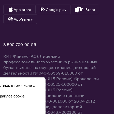
App store
Google play
RuStore
AppGallery
8 800 700-00-55
КИТ Финанс (АО). Лицензии
профессионального участника рынка ценных
бумаг выданы на осуществление: дилерской
деятельности № 040-06539-010000 от
14.10.2003 (выдана ФКЦБ России), брокерской
деятельности № 040-06525-100000 от
тики, в том числе с
14.10.2003 (выдана ФКЦБ России),
деятельности по управлению ценными
файлов cookie.
бумагами № 040-13670-001000 от 26.04.2012
(выдана ФСФР России), депозитарной
деятельности № 040-06467-000100 от