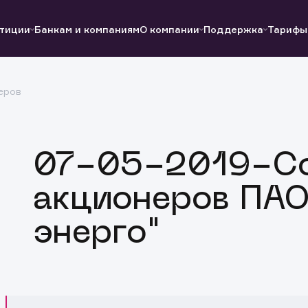
тиции
Банкам и компаниям
О компании
Поддержка
Тарифы
еров
Полезные ссылки
Полезные ссылки
Документы
Документы
QUIK
Вопросы и ответы
Реквизиты
07-05-2019-С
акционеров ПАО
энерго"