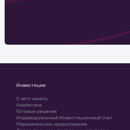
Наст
Обр
Обр
Заяв
для 
мате
Спасибо
бума
Ваше об
Спасибо!
ближайш
указ
може
Скачат
Инвестиции
С чего начать
Аналитика
Готовые решения
Индивидуальный Инвестиционный Счет
Маржинальное кредитование