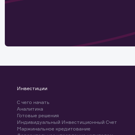
Наст
Обр
Обр
Заяв
для 
мате
Спасибо
бума
Ваше об
Спасибо!
ближайш
указ
може
Скачат
Инвестиции
С чего начать
Аналитика
Готовые решения
Индивидуальный Инвестиционный Счет
Маржинальное кредитование