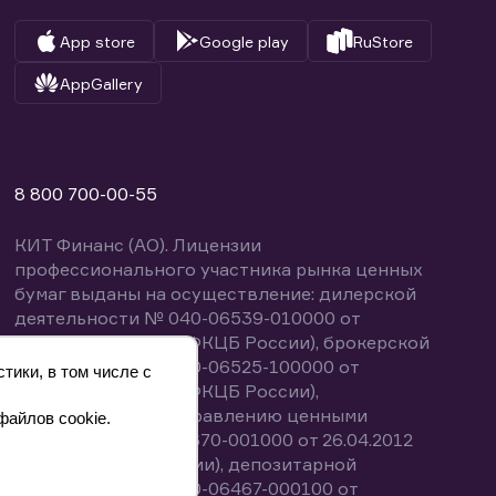
App store
Google play
RuStore
AppGallery
8 800 700-00-55
КИТ Финанс (АО). Лицензии
профессионального участника рынка ценных
бумаг выданы на осуществление: дилерской
деятельности № 040-06539-010000 от
14.10.2003 (выдана ФКЦБ России), брокерской
деятельности № 040-06525-100000 от
тики, в том числе с
14.10.2003 (выдана ФКЦБ России),
деятельности по управлению ценными
файлов cookie.
бумагами № 040-13670-001000 от 26.04.2012
(выдана ФСФР России), депозитарной
деятельности № 040-06467-000100 от