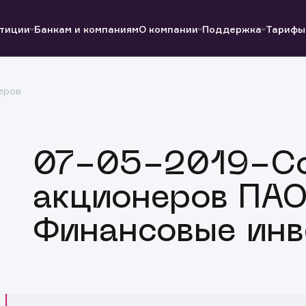
тиции
Банкам и компаниям
О компании
Поддержка
Тарифы
еров
Полезные ссылки
Полезные ссылки
Документы
Документы
QUIK
Вопросы и ответы
Реквизиты
07-05-2019-С
акционеров ПА
Финансовые инв