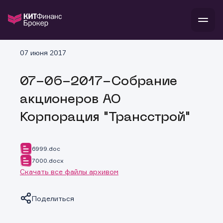
В
07 июня 2017
Войти
Стать клиентом
Л
07-06-2017-Собрание
В
В
В
инвестиции
акционеров АО
банкам и компаниям
о компании
Корпорация "Трансстрой"
поддержка
и
о 
п
тарифы
с 
н
и
г
к
т
6999.doc
ан
ка
н
7000.docx
и
п
ба
Скачать все файлы архивом
м
у
во
до
р
о
д
Поделиться