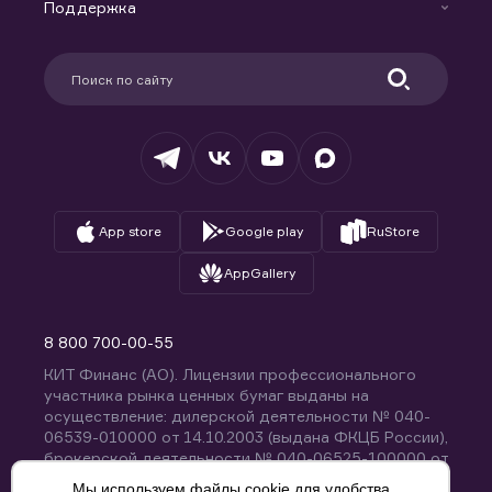
Доверительное управление капиталом
Поддержка
Контакты
Карьера в компании
Поддержка
Партнерам
Информация для клиентов
Удостоверяющий центр
Техническая поддержка
Раскрытие обязательной информации
Налогообложение
Депозитарий
База знаний
Вопросы и ответы
App store
Google play
RuStore
AppGallery
8 800 700-00-55
КИТ Финанс (АО). Лицензии профессионального
участника рынка ценных бумаг выданы на
осуществление: дилерской деятельности № 040-
06539-010000 от 14.10.2003 (выдана ФКЦБ России),
брокерской деятельности № 040-06525-100000 от
14.10.2003 (выдана ФКЦБ России), деятельности по
Мы используем файлы cookie для удобства