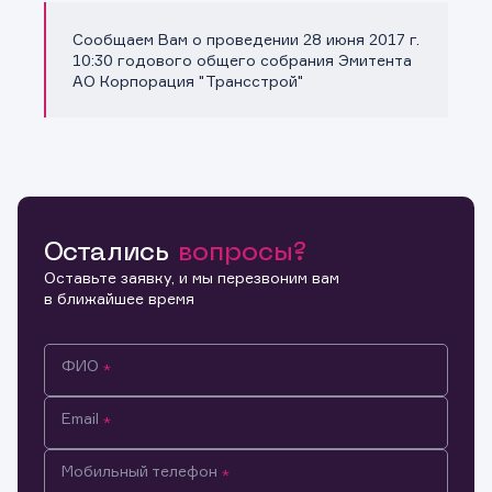
Сообщаем Вам о проведении 28 июня 2017 г.
Копировать ссылку
10:30 годового общего собрания Эмитента
АО Корпорация "Трансстрой"
Остались
вопросы?
Оставьте заявку, и мы перезвоним вам
в ближайшее время
ФИО
Email
Мобильный телефон