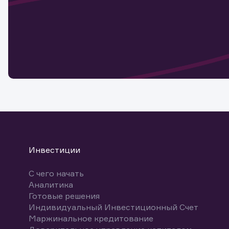
Наст
Обр
Обр
Заяв
для 
мате
Спасибо
бума
Ваше об
Спасибо!
ближайш
указ
може
Скачат
Инвестиции
С чего начать
Аналитика
Готовые решения
Индивидуальный Инвестиционный Счет
Маржинальное кредитование