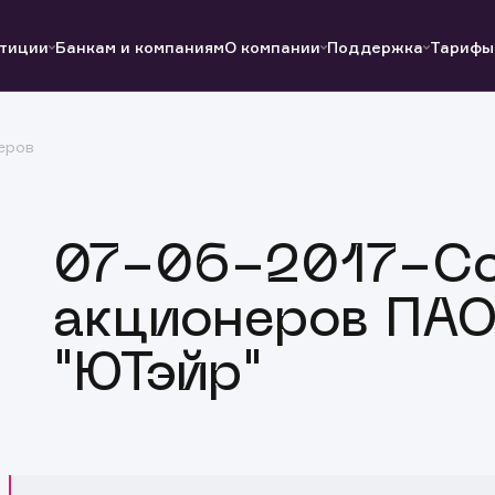
тиции
Банкам и компаниям
О компании
Поддержка
Тарифы
еров
Полезные ссылки
Полезные ссылки
Документы
Документы
QUIK
Вопросы и ответы
Реквизиты
07-06-2017-С
акционеров ПАО
"ЮТэйр"