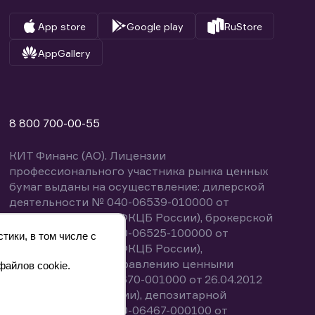
App store
Google play
RuStore
AppGallery
8 800 700-00-55
КИТ Финанс (АО). Лицензии
профессионального участника рынка ценных
бумаг выданы на осуществление: дилерской
деятельности № 040-06539-010000 от
14.10.2003 (выдана ФКЦБ России), брокерской
деятельности № 040-06525-100000 от
тики, в том числе с
14.10.2003 (выдана ФКЦБ России),
деятельности по управлению ценными
файлов cookie.
бумагами № 040-13670-001000 от 26.04.2012
(выдана ФСФР России), депозитарной
деятельности № 040-06467-000100 от