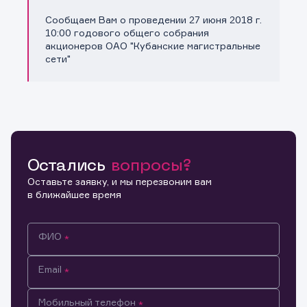
Сообщаем Вам о проведении 27 июня 2018 г.
Копировать ссылку
10:00 годового общего собрания
акционеров ОАО "Кубанские магистральные
сети"
Остались
вопросы?
Оставьте заявку, и мы перезвоним вам
в ближайшее время
ФИО
Email
Мобильный телефон