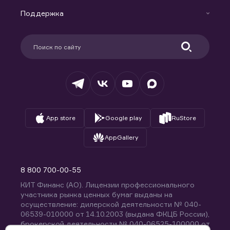
Маржинальное кредитование
Новости
Доверительное управление капиталом
Поддержка
Контакты
Карьера в компании
Поддержка
Партнерам
Информация для клиентов
Удостоверяющий центр
Техническая поддержка
Раскрытие обязательной информации
Налогообложение
Депозитарий
База знаний
Вопросы и ответы
App store
Google play
RuStore
AppGallery
8 800 700-00-55
КИТ Финанс (АО). Лицензии профессионального
участника рынка ценных бумаг выданы на
осуществление: дилерской деятельности № 040-
06539-010000 от 14.10.2003 (выдана ФКЦБ России),
брокерской деятельности № 040-06525-100000 от