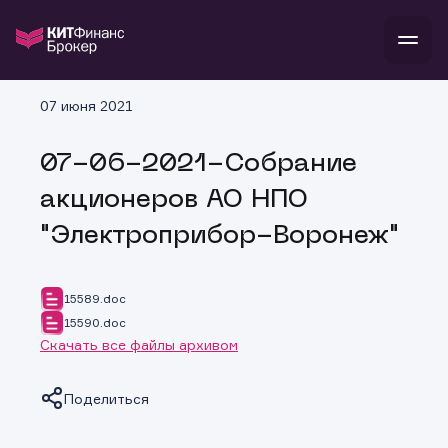
В
07 июня 2021
Войти
Стать клиентом
Л
07-06-2021-Собрание
В
В
В
инвестиции
акционеров АО НПО
банкам и компаниям
о компании
"Электроприбор-Воронеж"
поддержка
и
о 
п
тарифы
с 
н
и
г
к
т
15589.doc
ан
ка
н
15590.doc
и
п
ба
Скачать все файлы архивом
м
у
во
до
р
о
д
Поделиться