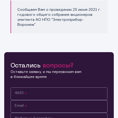
Сообщаем Вам о проведении 25 июня 2021 г.
Копировать ссылку
годового общего собрания акционеров
эмитента АО НПО "Электроприбор-
Воронеж"
Остались
вопросы?
Оставьте заявку, и мы перезвоним вам
в ближайшее время
ФИО
Email
Мобильный телефон