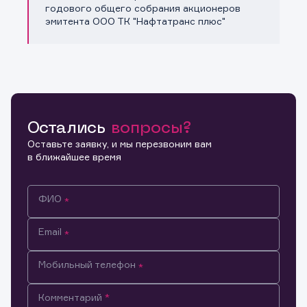
Копировать ссылку
годового общего собрания акционеров
эмитента ООО ТК "Нафтатранс плюс"
Остались
вопросы?
Оставьте заявку, и мы перезвоним вам
в ближайшее время
ФИО
Email
Мобильный телефон
Информация предназначена только для клиентов,
Комментарий