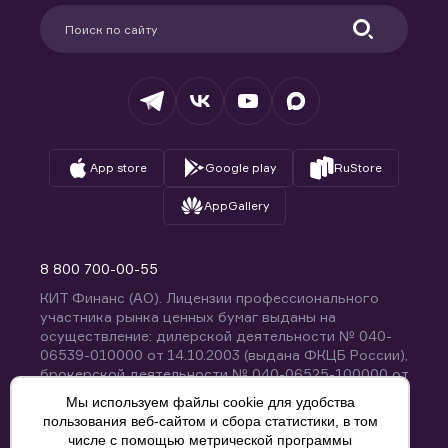
Партнерам
Информация для клиентов
Удостоверяющий центр
Техническая поддержка
Раскрытие обязательной информации
Налогообложение
Депозитарий
База знаний
Вопросы и ответы
App store
Google play
RuStore
AppGallery
8 800 700-00-55
КИТ Финанс (АО). Лицензии профессионального
участника рынка ценных бумаг выданы на
осуществление: дилерской деятельности № 040-
06539-010000 от 14.10.2003 (выдана ФКЦБ России),
брокерской деятельности № 040-06525-100000 от
14.10.2003 (выдана ФКЦБ России), деятельности по
Мы используем файлы cookie для удобства
управлению ценными бумагами № 040-13670-
пользования веб-сайтом и сбора статистики, в том
001000 от 26.04.2012 (выдана ФСФР России),
числе с помощью метрической программы