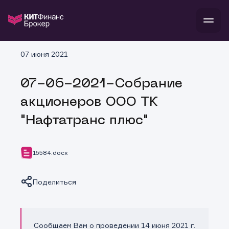
В
07 июня 2021
Войти
Стать клиентом
Л
07-06-2021-Собрание
В
В
В
инвестиции
акционеров ООО ТК
банкам и компаниям
о компании
"Нафтатранс плюс"
поддержка
и
о 
п
тарифы
с 
н
и
г
к
т
15584.docx
ан
ка
н
и
п
ба
м
у
во
Поделиться
до
р
о
д
Сообщаем Вам о проведении 14 июня 2021 г.