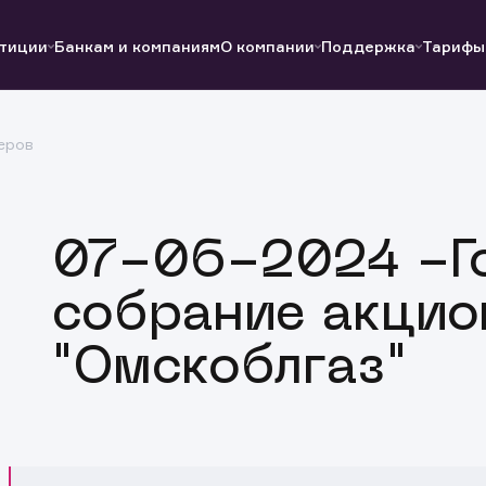
тиции
Банкам и компаниям
О компании
Поддержка
Тарифы
еров
Полезные ссылки
Полезные ссылки
Документы
Документы
QUIK
Вопросы и ответы
Реквизиты
07-06-2024 -Г
собрание акцио
"Омскоблгаз"