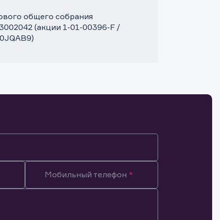
дового общего собрания
002042 (акции 1-01-00396-F /
A0JQAB9)
Мобильный телефон