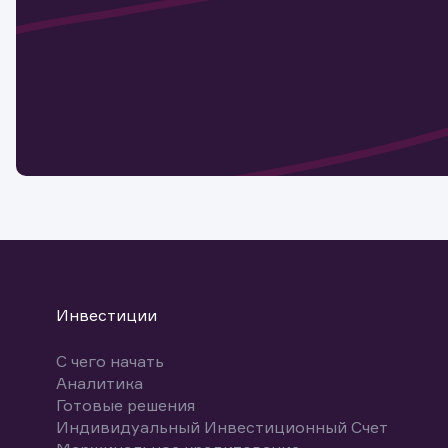
актива
Наст
Обр
Обр
Заяв
для 
мате
Спасибо
бума
Ваше об
Спасибо!
ближайш
указ
може
Скачат
Инвестиции
С чего начать
Аналитика
Готовые решения
Индивидуальный Инвестиционный Счет