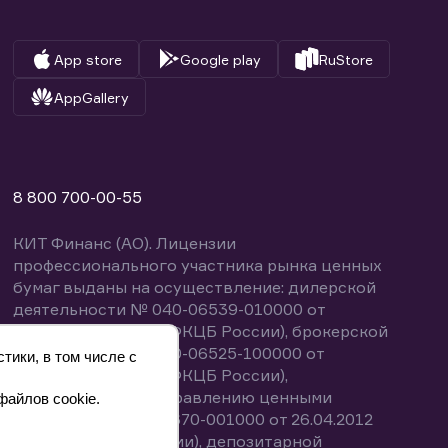
App store
Google play
RuStore
AppGallery
8 800 700-00-55
КИТ Финанс (АО). Лицензии
профессионального участника рынка ценных
бумаг выданы на осуществление: дилерской
деятельности № 040-06539-010000 от
14.10.2003 (выдана ФКЦБ России), брокерской
деятельности № 040-06525-100000 от
тики, в том числе с
14.10.2003 (выдана ФКЦБ России),
деятельности по управлению ценными
файлов cookie.
бумагами № 040-13670-001000 от 26.04.2012
(выдана ФСФР России), депозитарной