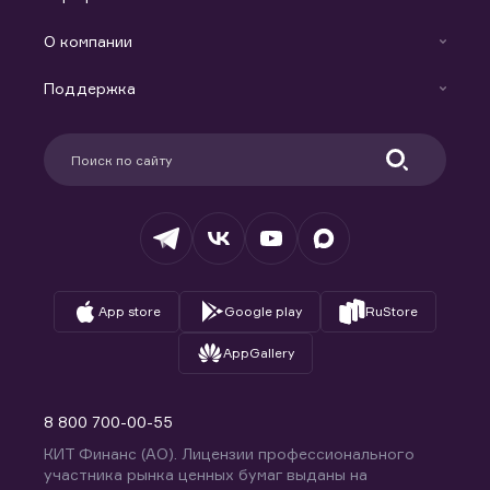
Готовые решения
Индивидуальный Инвестиционный Счет
О компании
Маржинальное кредитование
Новости
Доверительное управление капиталом
Поддержка
Контакты
Карьера в компании
Поддержка
Партнерам
Информация для клиентов
Удостоверяющий центр
Техническая поддержка
Раскрытие обязательной информации
Налогообложение
Депозитарий
База знаний
Вопросы и ответы
App store
Google play
RuStore
AppGallery
8 800 700-00-55
КИТ Финанс (АО). Лицензии профессионального
участника рынка ценных бумаг выданы на