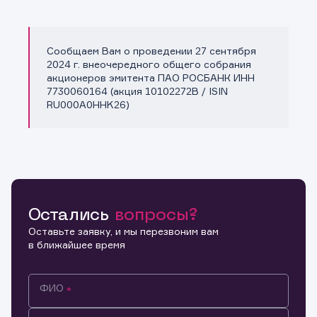
Сообщаем Вам о проведении 27 сентября
Копировать ссылку
2024 г. внеочередного общего собрания
акционеров эмитента ПАО РОСБАНК ИНН
7730060164 (акция 10102272B / ISIN
RU000A0HHK26)
Остались
вопросы?
Оставьте заявку, и мы перезвоним вам
в ближайшее время
ФИО