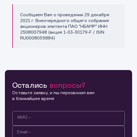
Сообщаем Вам о проведении 29 декабря
Копировать ссылку
2021 г. Внеочередного общего собрания
акционеров эмитента ПАО "НБАМР" ИНН
2508007948 (акция 1-03-30179-F / ISIN
RU0008055884)
Остались
вопросы?
Оставьте заявку, и мы перезвоним вам
в ближайшее время
ФИО
Email