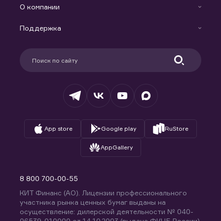
Индивидуальный Инвестиционный Счет
О компании
Маржинальное кредитование
Новости
Доверительное управление капиталом
Поддержка
Контакты
Карьера в компании
Поддержка
Партнерам
Информация для клиентов
Удостоверяющий центр
Техническая поддержка
Раскрытие обязательной информации
Налогообложение
Депозитарий
База знаний
Вопросы и ответы
App store
Google play
RuStore
AppGallery
8 800 700-00-55
КИТ Финанс (АО). Лицензии профессионального
участника рынка ценных бумаг выданы на
осуществление: дилерской деятельности № 040-
06539-010000 от 14.10.2003 (выдана ФКЦБ России),