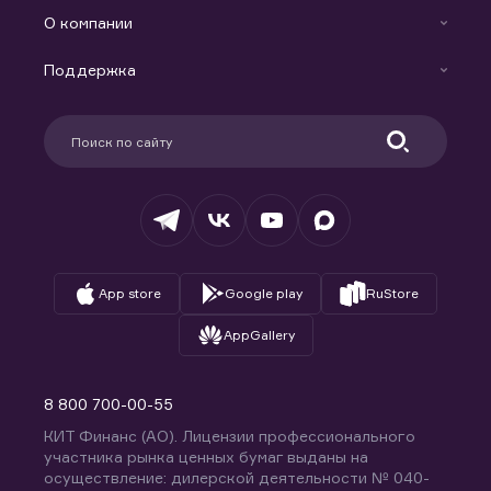
Готовые решения
Индивидуальный Инвестиционный Счет
О компании
Маржинальное кредитование
Новости
Доверительное управление капиталом
Поддержка
Контакты
Карьера в компании
Поддержка
Партнерам
Информация для клиентов
Удостоверяющий центр
Техническая поддержка
Раскрытие обязательной информации
Налогообложение
Депозитарий
База знаний
Вопросы и ответы
App store
Google play
RuStore
AppGallery
8 800 700-00-55
КИТ Финанс (АО). Лицензии профессионального
участника рынка ценных бумаг выданы на
осуществление: дилерской деятельности № 040-