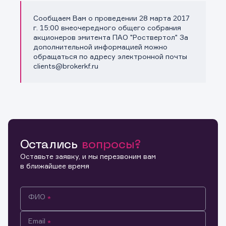
Сообщаем Вам о проведении 28 марта 2017
Копировать ссылку
г. 15:00 внеочередного общего собрания
акционеров эмитента ПАО "Роствертол" За
дополнительной информацией можно
обращаться по адресу электронной почты
clients@brokerkf.ru
Остались
вопросы?
Оставьте заявку, и мы перезвоним вам
в ближайшее время
ФИО
Email