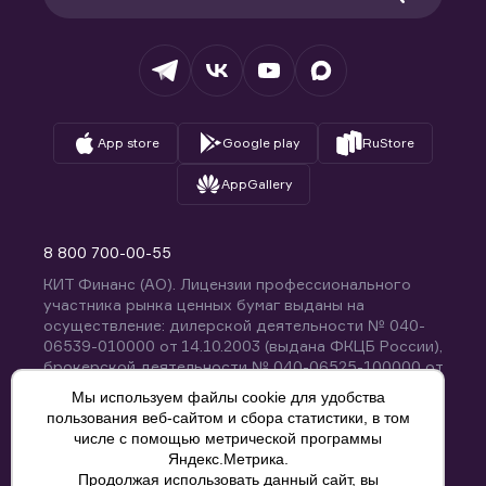
Раскрытие обязательной информации
Налогообложение
Депозитарий
База знаний
Вопросы и ответы
App store
Google play
RuStore
AppGallery
8 800 700-00-55
КИТ Финанс (АО). Лицензии профессионального
участника рынка ценных бумаг выданы на
осуществление: дилерской деятельности № 040-
06539-010000 от 14.10.2003 (выдана ФКЦБ России),
брокерской деятельности № 040-06525-100000 от
14.10.2003 (выдана ФКЦБ России), деятельности по
Мы используем файлы cookie для удобства
управлению ценными бумагами № 040-13670-
пользования веб-сайтом и сбора статистики, в том
001000 от 26.04.2012 (выдана ФСФР России),
числе с помощью метрической программы
депозитарной деятельности № 040-06467-000100
Яндекс.Метрика.
от 03.10.2003 (выдана ФКЦБ России). Без
Продолжая использовать данный сайт, вы