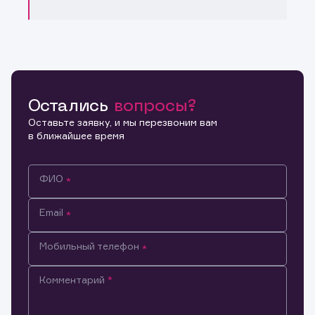
Остались
вопросы?
Оставьте заявку, и мы перезвоним вам
в ближайшее время
ФИО
Email
Мобильный телефон
Комментарий
Информация предназначена только для клиентов,
владеющих активами эмитента.
Настоящим подтверждаю, что обладаю всеми