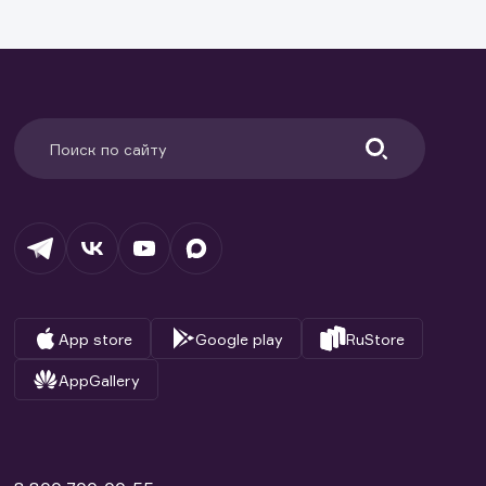
ранение
и.
App store
Google play
RuStore
AppGallery