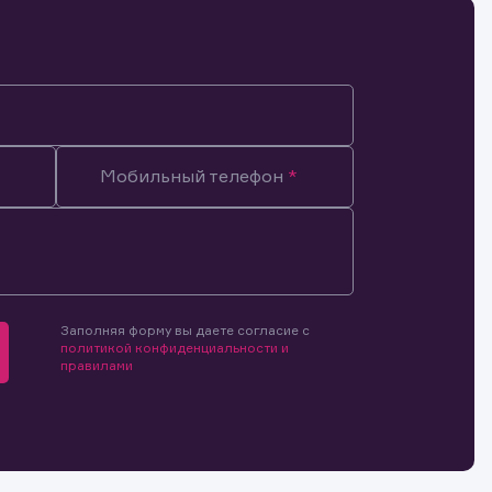
Мобильный телефон
Заполняя форму вы даете согласие с
политикой конфиденциальности и
правилами
мочиями
и.
й и
о ценным