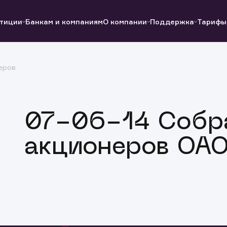
тиции
Банкам и компаниям
О компании
Поддержка
Тарифы
еров
Полезные ссылки
Полезные ссылки
Документы
Документы
QUIK
Вопросы и ответы
Реквизиты
07-06-14 Собр
акционеров ОАО