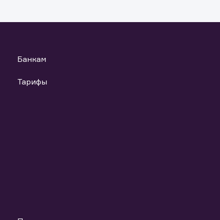
анных материалов и ссылок на материалы, если такое распрост
т повлечь нарушение законодательства Российской Федераци
ь файлы
Банкам
Тарифы