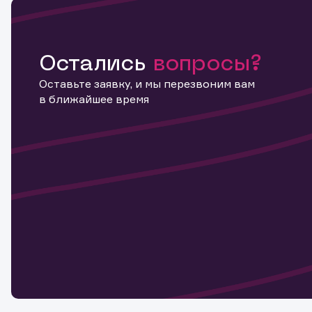
Остались
вопросы?
Оставьте заявку, и мы перезвоним вам
в ближайшее время
Информ
актива
Наст
Обр
Обр
Заяв
для 
мате
Спасибо
бума
Ваше об
Спасибо!
ближайш