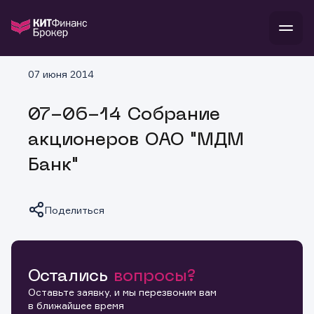
В
07 июня 2014
Войти
Стать клиентом
Л
07-06-14 Собрание
В
В
В
инвестиции
акционеров ОАО "МДМ
банкам и компаниям
о компании
Банк"
поддержка
и
о 
п
тарифы
с 
н
и
г
к
т
Поделиться
ан
ка
н
и
п
ба
м
у
во
до
р
о
д
Остались
вопросы?
Копировать ссылку
Оставьте заявку, и мы перезвоним вам
в ближайшее время