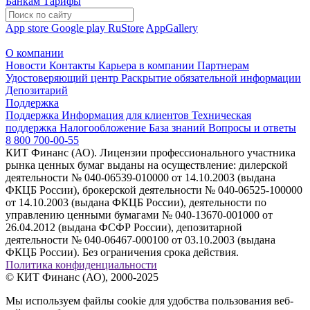
Банкам
Тарифы
App store
Google play
RuStore
AppGallery
О компании
Новости
Контакты
Карьера в компании
Партнерам
Удостоверяющий центр
Раскрытие обязательной информации
Депозитарий
Поддержка
Поддержка
Информация для клиентов
Техническая
поддержка
Налогообложение
База знаний
Вопросы и ответы
8 800 700-00-55
КИТ Финанс (АО). Лицензии профессионального участника
рынка ценных бумаг выданы на осуществление: дилерской
деятельности № 040-06539-010000 от 14.10.2003 (выдана
ФКЦБ России), брокерской деятельности № 040-06525-100000
от 14.10.2003 (выдана ФКЦБ России), деятельности по
управлению ценными бумагами № 040-13670-001000 от
26.04.2012 (выдана ФСФР России), депозитарной
деятельности № 040-06467-000100 от 03.10.2003 (выдана
ФКЦБ России). Без ограничения срока действия.
Политика конфиденциальности
© КИТ Финанс (АО), 2000-2025
Мы используем файлы cookie для удобства пользования веб-