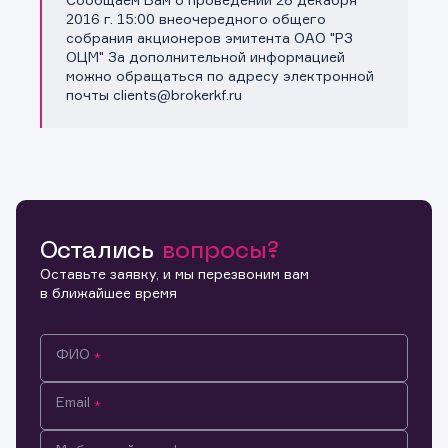
Копировать ссылку
2016 г. 15:00 внеочередного общего
собрания акционеров эмитента ОАО "РЗ
ОЦМ" За дополнительной информацией
можно обращаться по адресу электронной
почты clients@brokerkf.ru
Остались
вопросы?
Оставьте заявку, и мы перезвоним вам
в ближайшее время
ФИО
Email