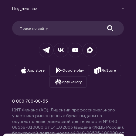
Маржинальное кредитование
Новости
Доверительное управление капиталом
Поддержка
Контакты
Карьера в компании
Поддержка
Партнерам
Информация для клиентов
Удостоверяющий центр
Техническая поддержка
Раскрытие обязательной информации
Налогообложение
Депозитарий
База знаний
Вопросы и ответы
App store
Google play
RuStore
AppGallery
8 800 700-00-55
КИТ Финанс (АО). Лицензии профессионального
участника рынка ценных бумаг выданы на
осуществление: дилерской деятельности № 040-
06539-010000 от 14.10.2003 (выдана ФКЦБ России),
брокерской деятельности № 040-06525-100000 от