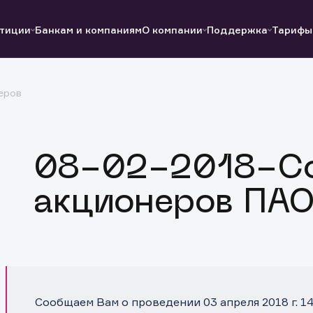
тиции
Банкам и компаниям
О компании
Поддержка
Тарифы
еров
Полезные ссылки
Полезные ссылки
Документы
Документы
QUIK
Вопросы и ответы
Реквизиты
08-02-2018-С
акционеров ПАО
Сообщаем Вам о проведении 03 апреля 2018 г. 1