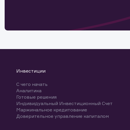
Обр
Обр
Заяв
для 
мате
Спасибо
бума
Ваше об
Спасибо!
ближайш
указ
може
Скачат
Инвестиции
С чего начать
Аналитика
Готовые решения
Индивидуальный Инвестиционный Счет
Маржинальное кредитование
Доверительное управление капиталом