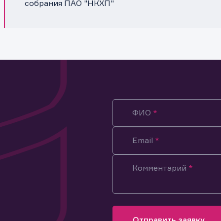
собрания ПАО "НКХП"
ФИО
Email
Комментарий
ация предназначена только для клиентов, владеющих
ми эмитента.
оящим подтверждаю, что обладаю всеми необходимыми полно
Отправить заявку