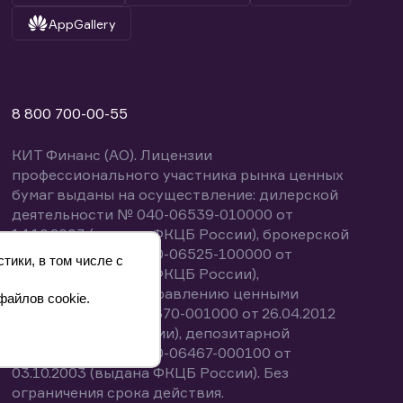
AppGallery
8 800 700-00-55
КИТ Финанс (АО). Лицензии
профессионального участника рынка ценных
бумаг выданы на осуществление: дилерской
деятельности № 040-06539-010000 от
14.10.2003 (выдана ФКЦБ России), брокерской
деятельности № 040-06525-100000 от
тики, в том числе с
14.10.2003 (выдана ФКЦБ России),
деятельности по управлению ценными
файлов cookie.
бумагами № 040-13670-001000 от 26.04.2012
(выдана ФСФР России), депозитарной
деятельности № 040-06467-000100 от
03.10.2003 (выдана ФКЦБ России). Без
ограничения срока действия.