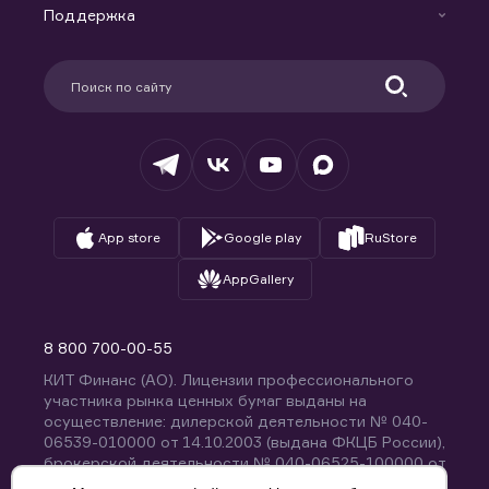
Доверительное управление капиталом
Поддержка
Контакты
Карьера в компании
Поддержка
Партнерам
Информация для клиентов
Удостоверяющий центр
Техническая поддержка
Раскрытие обязательной информации
Налогообложение
Депозитарий
База знаний
Вопросы и ответы
App store
Google play
RuStore
AppGallery
8 800 700-00-55
КИТ Финанс (АО). Лицензии профессионального
участника рынка ценных бумаг выданы на
осуществление: дилерской деятельности № 040-
06539-010000 от 14.10.2003 (выдана ФКЦБ России),
брокерской деятельности № 040-06525-100000 от
14.10.2003 (выдана ФКЦБ России), деятельности по