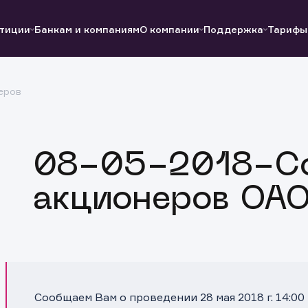
тиции
Банкам и компаниям
О компании
Поддержка
Тарифы
еров
Полезные ссылки
Полезные ссылки
Документы
Документы
QUIK
Вопросы и ответы
Реквизиты
08-05-2018-С
акционеров ОАО
Сообщаем Вам о проведении 28 мая 2018 г. 14:0