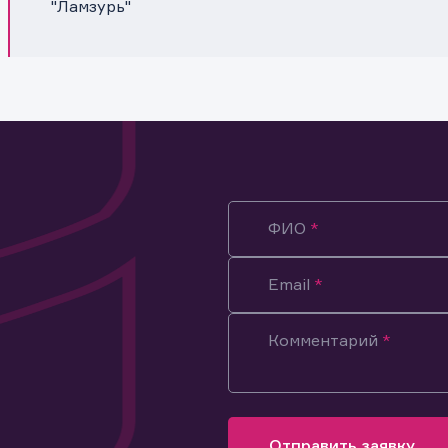
"Ламзурь"
ФИО
Email
Комментарий
ация предназначена только для клиентов, владеющих
ми эмитента.
оящим подтверждаю, что обладаю всеми необходимыми полно
Отправить заявку