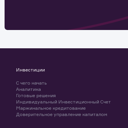
Обр
Обр
Заяв
для 
мате
Спасибо
бума
Ваше об
Спасибо!
ближайш
указ
може
Скачат
Инвестиции
С чего начать
Аналитика
Готовые решения
Индивидуальный Инвестиционный Счет
Маржинальное кредитование
Доверительное управление капиталом