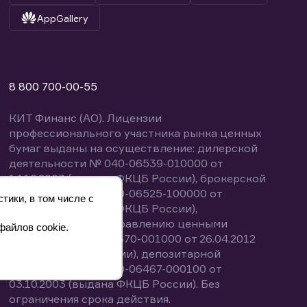
AppGallery
8 800 700-00-55
КИТ Финанс (АО). Лицензии
профессионального участника рынка ценных
бумаг выданы на осуществление: дилерской
деятельности № 040-06539-010000 от
14.10.2003 (выдана ФКЦБ России), брокерской
деятельности № 040-06525-100000 от
тики, в том числе с
14.10.2003 (выдана ФКЦБ России),
деятельности по управлению ценными
файлов cookie.
бумагами № 040-13670-001000 от 26.04.2012
(выдана ФСФР России), депозитарной
деятельности № 040-06467-000100 от
03.10.2003 (выдана ФКЦБ России). Без
ограничения срока действия.