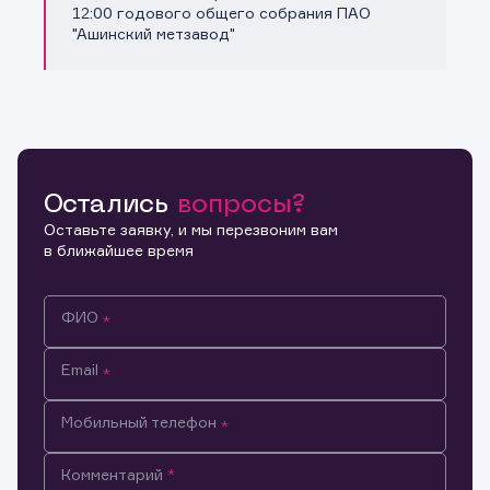
Копировать ссылку
12:00 годового общего собрания ПАО
"Ашинский метзавод"
Остались
вопросы?
Оставьте заявку, и мы перезвоним вам
в ближайшее время
ФИО
Email
Мобильный телефон
Информация предназначена только для клиентов,
Комментарий