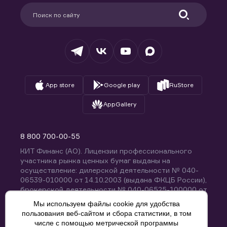
Партнерам
Информация для клиентов
Удостоверяющий центр
Техническая поддержка
Раскрытие обязательной информации
Налогообложение
Депозитарий
База знаний
Вопросы и ответы
App store
Google play
RuStore
AppGallery
8 800 700-00-55
КИТ Финанс (АО). Лицензии профессионального
участника рынка ценных бумаг выданы на
осуществление: дилерской деятельности № 040-
06539-010000 от 14.10.2003 (выдана ФКЦБ России),
брокерской деятельности № 040-06525-100000 от
14.10.2003 (выдана ФКЦБ России), деятельности по
Мы используем файлы cookie для удобства
управлению ценными бумагами № 040-13670-
пользования веб-сайтом и сбора статистики, в том
001000 от 26.04.2012 (выдана ФСФР России),
числе с помощью метрической программы