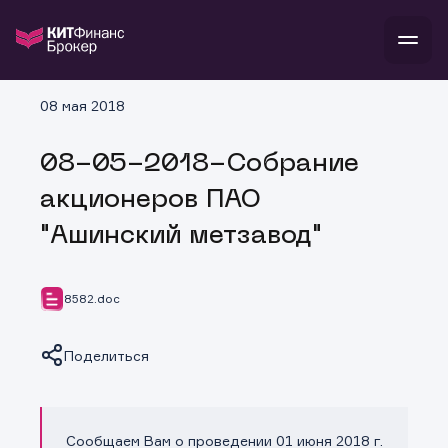
В
08 мая 2018
Войти
Стать клиентом
Л
08-05-2018-Собрание
В
В
В
инвестиции
акционеров ПАО
банкам и компаниям
о компании
"Ашинский метзавод"
поддержка
и
о 
п
тарифы
с 
н
и
г
к
т
8582.doc
ан
ка
н
и
п
ба
м
у
во
Поделиться
до
р
о
д
Сообщаем Вам о проведении 01 июня 2018 г.