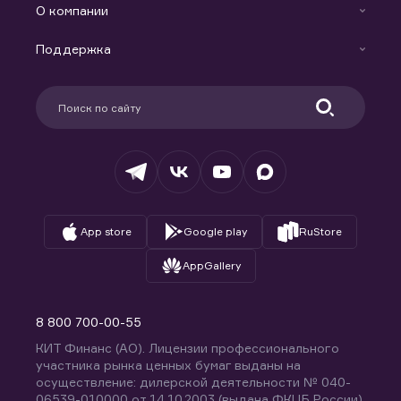
Индивидуальный Инвестиционный Счет
О компании
Маржинальное кредитование
Новости
Доверительное управление капиталом
Поддержка
Контакты
Карьера в компании
Поддержка
Партнерам
Информация для клиентов
Удостоверяющий центр
Техническая поддержка
Раскрытие обязательной информации
Налогообложение
Депозитарий
База знаний
Вопросы и ответы
App store
Google play
RuStore
AppGallery
8 800 700-00-55
КИТ Финанс (АО). Лицензии профессионального
участника рынка ценных бумаг выданы на
осуществление: дилерской деятельности № 040-
06539-010000 от 14.10.2003 (выдана ФКЦБ России),