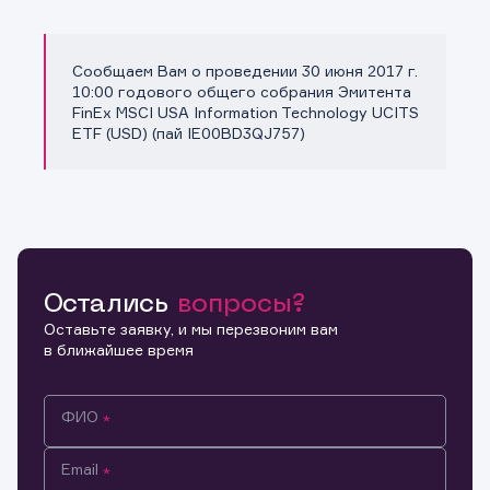
Сообщаем Вам о проведении 30 июня 2017 г.
Копировать ссылку
10:00 годового общего собрания Эмитента
FinEx MSCI USA Information Technology UCITS
ETF (USD) (пай IE00BD3QJ757)
Остались
вопросы?
Оставьте заявку, и мы перезвоним вам
в ближайшее время
ФИО
Email