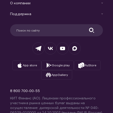
Индивидуальный Инвестиционный Счет
О компании
Маржинальное кредитование
Новости
Доверительное управление капиталом
Поддержка
Контакты
Карьера в компании
Поддержка
Партнерам
Информация для клиентов
Удостоверяющий центр
Техническая поддержка
Раскрытие обязательной информации
Налогообложение
Депозитарий
База знаний
Вопросы и ответы
App store
Google play
RuStore
AppGallery
8 800 700-00-55
КИТ Финанс (АО). Лицензии профессионального
участника рынка ценных бумаг выданы на
осуществление: дилерской деятельности № 040-
06539-010000 от 14.10.2003 (выдана ФКЦБ России),