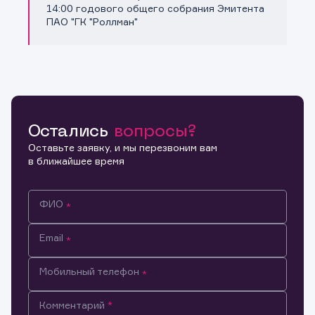
Копировать ссылку
14:00 годового общего собрания Эмитента
ПАО "ГК "Роллман"
Остались
вопросы?
Оставьте заявку, и мы перезвоним вам
в ближайшее время
ФИО
Email
Мобильный телефон
Информация предназначена только для клиентов,
Комментарий