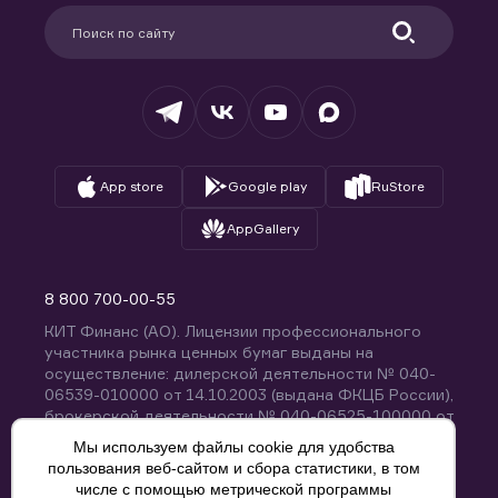
Партнерам
Информация для клиентов
Удостоверяющий центр
Техническая поддержка
Раскрытие обязательной информации
Налогообложение
Депозитарий
База знаний
Вопросы и ответы
App store
Google play
RuStore
AppGallery
8 800 700-00-55
КИТ Финанс (АО). Лицензии профессионального
участника рынка ценных бумаг выданы на
осуществление: дилерской деятельности № 040-
06539-010000 от 14.10.2003 (выдана ФКЦБ России),
брокерской деятельности № 040-06525-100000 от
14.10.2003 (выдана ФКЦБ России), деятельности по
Мы используем файлы cookie для удобства
управлению ценными бумагами № 040-13670-
пользования веб-сайтом и сбора статистики, в том
001000 от 26.04.2012 (выдана ФСФР России),
числе с помощью метрической программы