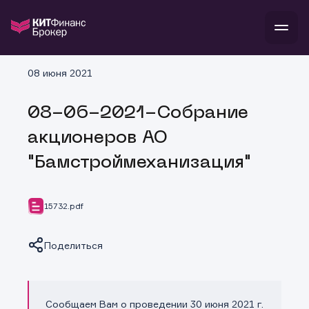
В
08 июня 2021
Войти
Стать клиентом
Л
08-06-2021-Собрание
В
В
В
инвестиции
акционеров АО
банкам и компаниям
о компании
"Бамстроймеханизация"
поддержка
и
о 
п
тарифы
с 
н
и
г
к
т
15732.pdf
ан
ка
н
и
п
ба
м
у
во
Поделиться
до
р
о
д
Сообщаем Вам о проведении 30 июня 2021 г.