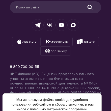
Партнерам
Информация для клиентов
Удостоверяющий центр
Техническая поддержка
Раскрытие обязательной информации
Налогообложение
Депозитарий
База знаний
Вопросы и ответы
App store
Google play
RuStore
AppGallery
8 800 700-00-55
КИТ Финанс (АО). Лицензии профессионального
участника рынка ценных бумаг выданы на
осуществление: дилерской деятельности № 040-
06539-010000 от 14.10.2003 (выдана ФКЦБ России),
брокерской деятельности № 040-06525-100000 от
14.10.2003 (выдана ФКЦБ России), деятельности по
Мы используем файлы cookie для удобства
управлению ценными бумагами № 040-13670-
пользования веб-сайтом и сбора статистики, в том
001000 от 26.04.2012 (выдана ФСФР России),
числе с помощью метрической программы