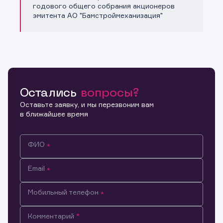
Копировать ссылку
годового общего собрания акционеров
эмитента АО "Бамстроймеханизация"
Остались
вопросы?
Оставьте заявку, и мы перезвоним вам
в ближайшее время
ФИО
Email
Мобильный телефон
Информация предназначена только для клиентов,
Комментарий