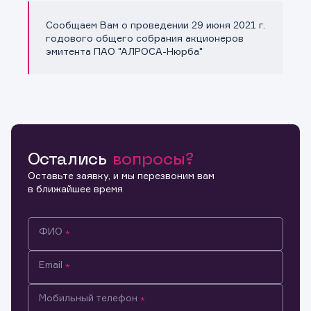
Сообщаем Вам о проведении 29 июня 2021 г.
Копировать ссылку
годового общего собрания акционеров
эмитента ПАО "АЛРОСА-Нюрба"
Остались
вопросы?
Оставьте заявку, и мы перезвоним вам
в ближайшее время
ФИО
Email
Мобильный телефон