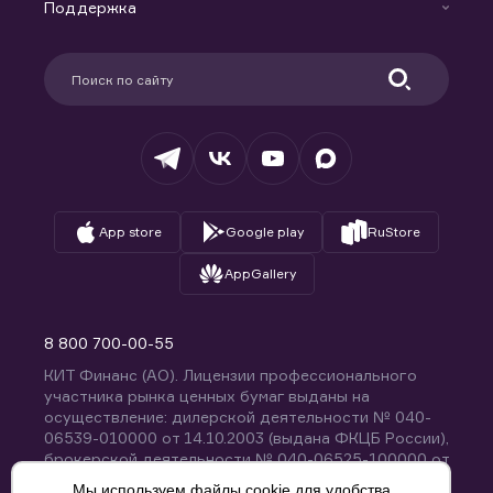
Доверительное управление капиталом
Поддержка
Контакты
Карьера в компании
Поддержка
Партнерам
Информация для клиентов
Удостоверяющий центр
Техническая поддержка
Раскрытие обязательной информации
Налогообложение
Депозитарий
База знаний
Вопросы и ответы
App store
Google play
RuStore
AppGallery
8 800 700-00-55
КИТ Финанс (АО). Лицензии профессионального
участника рынка ценных бумаг выданы на
осуществление: дилерской деятельности № 040-
06539-010000 от 14.10.2003 (выдана ФКЦБ России),
брокерской деятельности № 040-06525-100000 от
14.10.2003 (выдана ФКЦБ России), деятельности по
Мы используем файлы cookie для удобства