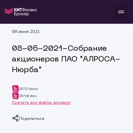
В
08 июня 2021
Войти
Стать клиентом
Л
08-06-2021-Собрание
В
В
В
инвестиции
акционеров ПАО "АЛРОСА-
банкам и компаниям
о компании
Нюрба"
поддержка
и
о 
п
тарифы
с 
н
и
г
к
т
15717.docx
ан
ка
н
15718.doc
и
п
ба
Скачать все файлы архивом
м
у
во
до
р
о
д
Поделиться