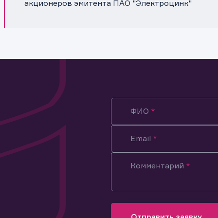
акционеров эмитента ПАО "Электроцинк"
ФИО
Email
Комментарий
ация предназначена только для клиентов, владеющих
ми эмитента.
оящим подтверждаю, что обладаю всеми необходимыми полно
Отправить заявку