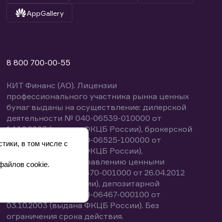
AppGallery
8 800 700-00-55
КИТ Финанс (АО). Лицензии
профессионального участника рынка ценных
бумаг выданы на осуществление: дилерской
деятельности № 040-06539-010000 от
14.10.2003 (выдана ФКЦБ России), брокерской
деятельности № 040-06525-100000 от
тики, в том числе с
14.10.2003 (выдана ФКЦБ России),
деятельности по управлению ценными
файлов cookie.
бумагами № 040-13670-001000 от 26.04.2012
(выдана ФСФР России), депозитарной
деятельности № 040-06467-000100 от
03.10.2003 (выдана ФКЦБ России). Без
ограничения срока действия.