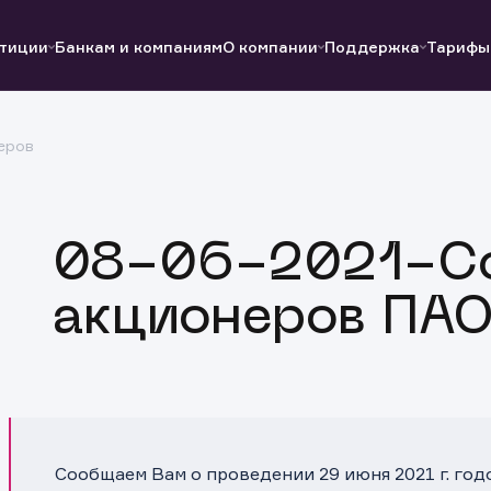
тиции
Банкам и компаниям
О компании
Поддержка
Тарифы
еров
Полезные ссылки
Полезные ссылки
Документы
Документы
QUIK
Вопросы и ответы
Реквизиты
08-06-2021-С
акционеров ПАО
Сообщаем Вам о проведении 29 июня 2021 г. го