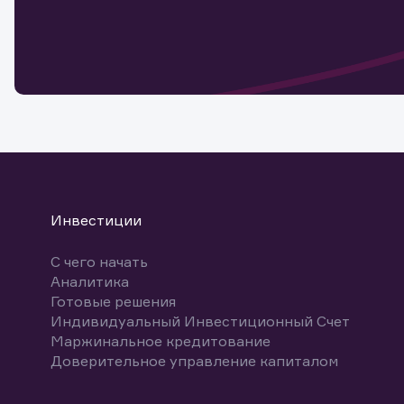
Обр
Обр
Заяв
для 
мате
Спасибо
бума
Ваше об
Спасибо!
ближайш
указ
може
Скачат
Инвестиции
С чего начать
Аналитика
Готовые решения
Индивидуальный Инвестиционный Счет
Маржинальное кредитование
Доверительное управление капиталом