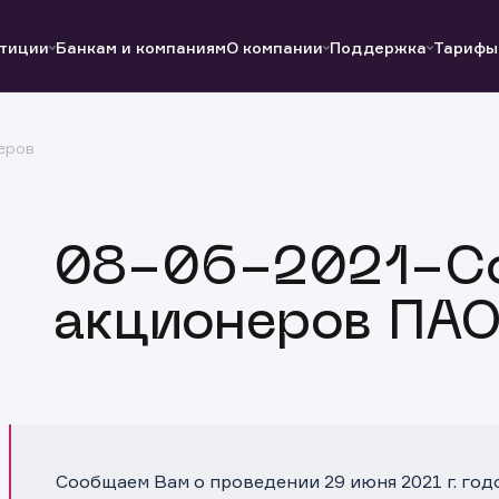
тиции
Банкам и компаниям
О компании
Поддержка
Тарифы
еров
Полезные ссылки
Полезные ссылки
Документы
Документы
QUIK
Вопросы и ответы
Реквизиты
08-06-2021-С
акционеров ПАО
Сообщаем Вам о проведении 29 июня 2021 г. го