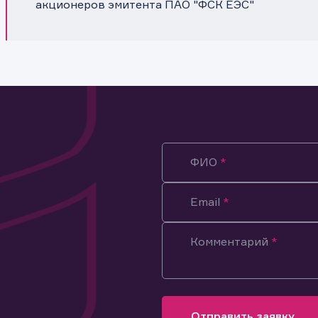
акционеров эмитента ПАО "ФСК ЕЭС"
ФИО
Email
Комментарий
ация предназначена только для клиентов, владеющих
ми эмитента.
оящим подтверждаю, что обладаю всеми необходимыми полно
Отправить заявку