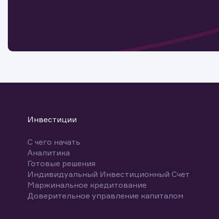
Обр
Обр
Заяв
для 
мате
Спасибо
бума
Ваше об
Спасибо!
ближайш
указ
може
Скачат
Инвестиции
С чего начать
Аналитика
Готовые решения
Индивидуальный Инвестиционный Счет
Маржинальное кредитование
Доверительное управление капиталом