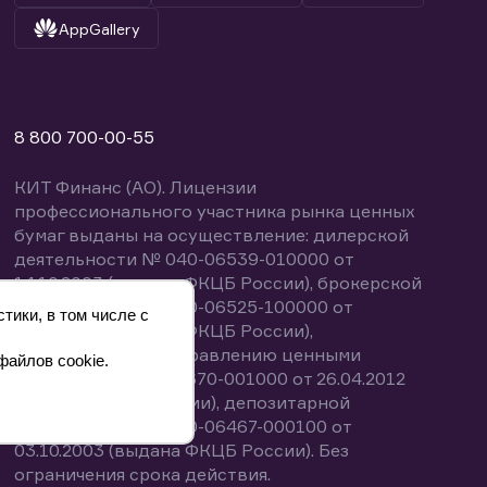
AppGallery
8 800 700-00-55
КИТ Финанс (АО). Лицензии
профессионального участника рынка ценных
бумаг выданы на осуществление: дилерской
деятельности № 040-06539-010000 от
14.10.2003 (выдана ФКЦБ России), брокерской
деятельности № 040-06525-100000 от
тики, в том числе с
14.10.2003 (выдана ФКЦБ России),
деятельности по управлению ценными
файлов cookie.
бумагами № 040-13670-001000 от 26.04.2012
(выдана ФСФР России), депозитарной
деятельности № 040-06467-000100 от
03.10.2003 (выдана ФКЦБ России). Без
ограничения срока действия.