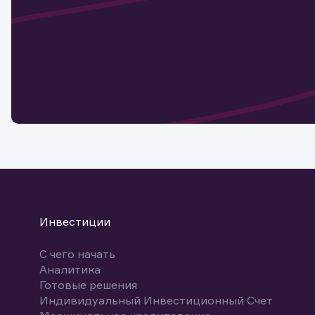
актива
Наст
Обр
Обр
Заяв
для 
мате
Спасибо
бума
Ваше об
Спасибо!
ближайш
указ
може
Скачат
Инвестиции
С чего начать
Аналитика
Готовые решения
Индивидуальный Инвестиционный Счет