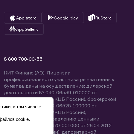
App store
Google play
RuStore
AppGallery
8 800 700-00-55
КИТ Финанс (АО). Лицензии
профессионального участника рынка ценных
бумаг выданы на осуществление: дилерской
деятельности № 040-06539-010000 от
14.10.2003 (выдана ФКЦБ России), брокерской
деятельности № 040-06525-100000 от
тики, в том числе с
14.10.2003 (выдана ФКЦБ России),
деятельности по управлению ценными
файлов cookie.
бумагами № 040-13670-001000 от 26.04.2012
(выдана ФСФР России), депозитарной