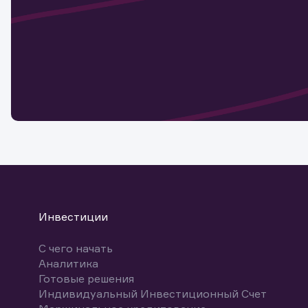
актива
Наст
Обр
Обр
Заяв
для 
мате
Спасибо
бума
Ваше об
Спасибо!
ближайш
указ
може
Скачат
Инвестиции
С чего начать
Аналитика
Готовые решения
Индивидуальный Инвестиционный Счет