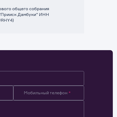
дового общего собрания
 "Прииск Дамбуки" ИНН
JRHY4)
Мобильный телефон