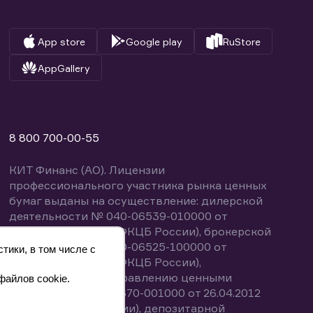
App store
Google play
RuStore
AppGallery
8 800 700-00-55
КИТ Финанс (АО). Лицензии
профессионального участника рынка ценных
бумаг выданы на осуществление: дилерской
деятельности № 040-06539-010000 от
14.10.2003 (выдана ФКЦБ России), брокерской
деятельности № 040-06525-100000 от
тики, в том числе с
14.10.2003 (выдана ФКЦБ России),
деятельности по управлению ценными
файлов cookie.
бумагами № 040-13670-001000 от 26.04.2012
(выдана ФСФР России), депозитарной