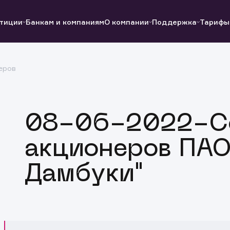
тиции
Банкам и компаниям
О компании
Поддержка
Тарифы
еров
Полезные ссылки
Полезные ссылки
Документы
Документы
QUIK
Вопросы и ответы
Реквизиты
08-06-2022-С
акционеров ПАО
Дамбуки"