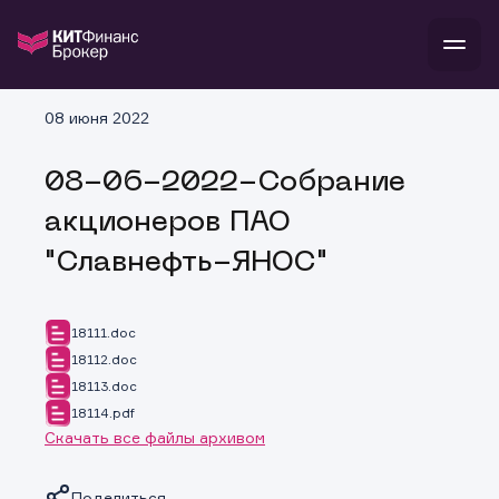
В
08 июня 2022
Войти
Стать клиентом
Л
08-06-2022-Собрание
В
В
В
инвестиции
акционеров ПАО
банкам и компаниям
о компании
"Славнефть-ЯНОС"
поддержка
и
о 
п
тарифы
с 
н
и
г
к
т
18111.doc
ан
ка
н
18112.doc
и
п
ба
18113.doc
м
у
во
до
р
18114.pdf
о
д
Скачать все файлы архивом
Поделиться