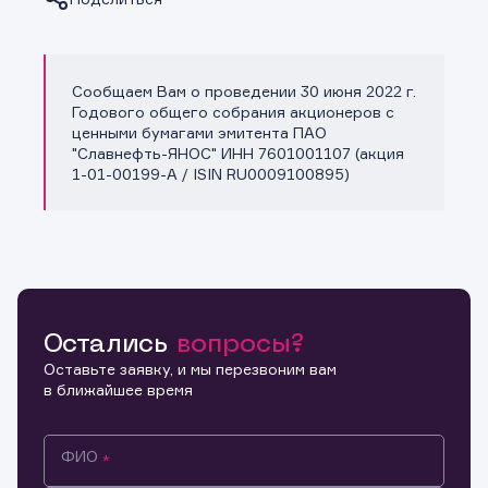
Сообщаем Вам о проведении 30 июня 2022 г.
Копировать ссылку
Годового общего собрания акционеров с
ценными бумагами эмитента ПАО
"Славнефть-ЯНОС" ИНН 7601001107 (акция
1-01-00199-A / ISIN RU0009100895)
Остались
вопросы?
Оставьте заявку, и мы перезвоним вам
в ближайшее время
ФИО