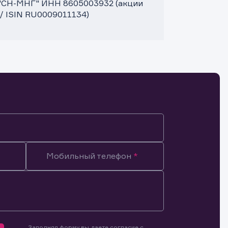
 "СН-МНГ" ИНН 8605003932 (акции
 / ISIN RU0009011134)
Мобильный телефон
Заполняя форму вы даете согласие с