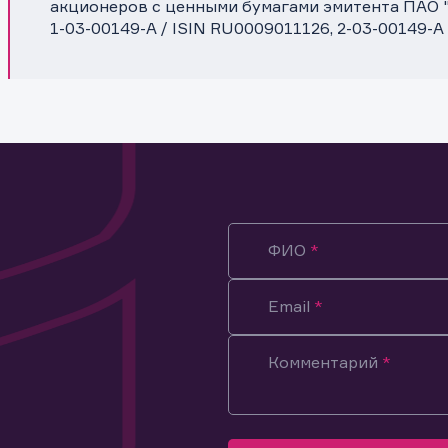
акционеров с ценными бумагами эмитента ПАО
1-03-00149-A / ISIN RU0009011126, 2-03-00149-A
ФИО
Email
Комментарий
ация предназначена только для клиентов, владеющих
ми эмитента.