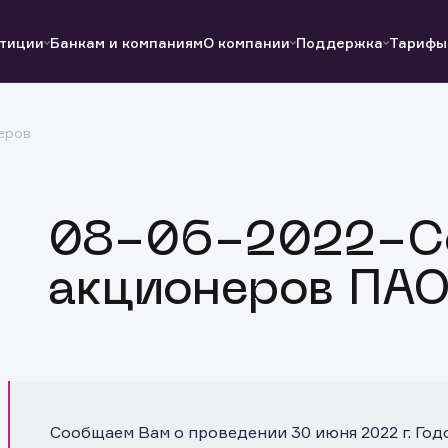
тиции
Банкам и компаниям
О компании
Поддержка
Тарифы
еров
Полезные ссылки
Полезные ссылки
Документы
Документы
QUIK
Вопросы и ответы
Реквизиты
08-06-2022-С
акционеров ПА
Сообщаем Вам о проведении 30 июня 2022 г. Го