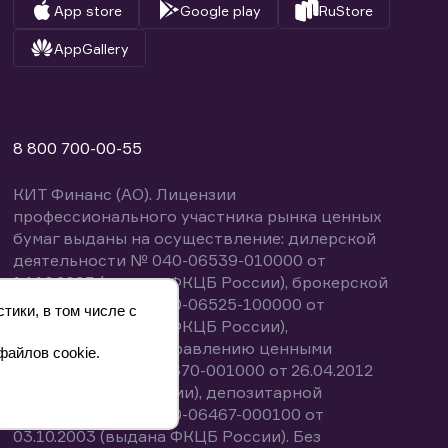
App store
Google play
RuStore
AppGallery
8 800 700-00-55
КИТ Финанс (АО). Лицензии
профессионального участника рынка ценных
бумаг выданы на осуществление: дилерской
деятельности № 040-06539-010000 от
14.10.2003 (выдана ФКЦБ России), брокерской
деятельности № 040-06525-100000 от
тики, в том числе с
14.10.2003 (выдана ФКЦБ России),
деятельности по управлению ценными
файлов cookie.
бумагами № 040-13670-001000 от 26.04.2012
(выдана ФСФР России), депозитарной
деятельности № 040-06467-000100 от
03.10.2003 (выдана ФКЦБ России). Без