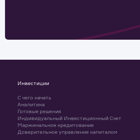
Наст
Обр
Обр
Заяв
для 
мате
Спасибо
бума
Ваше об
Спасибо!
ближайш
указ
може
Скачат
Инвестиции
С чего начать
Аналитика
Готовые решения
Индивидуальный Инвестиционный Счет
Маржинальное кредитование
Доверительное управление капиталом