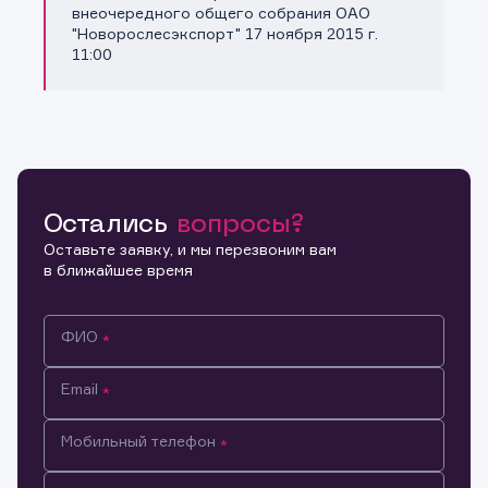
Копировать ссылку
внеочередного общего собрания ОАО
"Новорослесэкспорт" 17 ноября 2015 г.
11:00
Остались
вопросы?
Оставьте заявку, и мы перезвоним вам
в ближайшее время
ФИО
Email
Мобильный телефон
Информация предназначена только для клиентов,