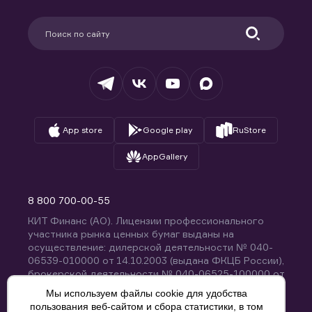
Карьера в компании
Поддержка
Партнерам
Информация для клиентов
Удостоверяющий центр
Техническая поддержка
Раскрытие обязательной информации
Налогообложение
Депозитарий
База знаний
Вопросы и ответы
App store
Google play
RuStore
AppGallery
8 800 700-00-55
КИТ Финанс (АО). Лицензии профессионального
участника рынка ценных бумаг выданы на
осуществление: дилерской деятельности № 040-
06539-010000 от 14.10.2003 (выдана ФКЦБ России),
брокерской деятельности № 040-06525-100000 от
14.10.2003 (выдана ФКЦБ России), деятельности по
Мы используем файлы cookie для удобства
управлению ценными бумагами № 040-13670-
пользования веб-сайтом и сбора статистики, в том