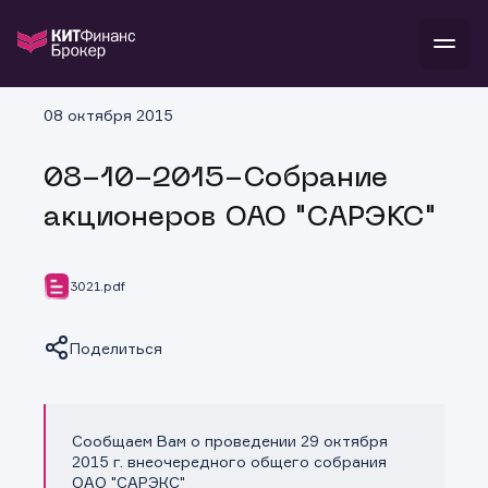
В
08 октября 2015
Войти
Стать клиентом
Л
08-10-2015-Собрание
В
В
В
инвестиции
акционеров ОАО "САРЭКС"
банкам и компаниям
о компании
поддержка
и
о 
п
тарифы
3021.pdf
с 
н
и
г
к
т
ан
ка
н
Поделиться
и
п
ба
м
у
во
до
р
о
д
Сообщаем Вам о проведении 29 октября
Копировать ссылку
2015 г. внеочередного общего собрания
ОАО "САРЭКС"