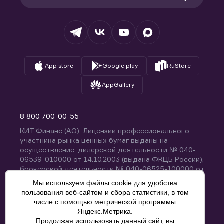
Раскрытие обязательной информации
Налогообложение
Депозитарий
База знаний
Вопросы и ответы
App store
Google play
RuStore
AppGallery
8 800 700-00-55
КИТ Финанс (АО). Лицензии профессионального
участника рынка ценных бумаг выданы на
осуществление: дилерской деятельности № 040-
06539-010000 от 14.10.2003 (выдана ФКЦБ России),
брокерской деятельности № 040-06525-100000 от
14.10.2003 (выдана ФКЦБ России), деятельности по
Мы используем файлы cookie для удобства
управлению ценными бумагами № 040-13670-
пользования веб-сайтом и сбора статистики, в том
001000 от 26.04.2012 (выдана ФСФР России),
числе с помощью метрической программы
депозитарной деятельности № 040-06467-000100
Яндекс.Метрика.
от 03.10.2003 (выдана ФКЦБ России). Без
Продолжая использовать данный сайт, вы