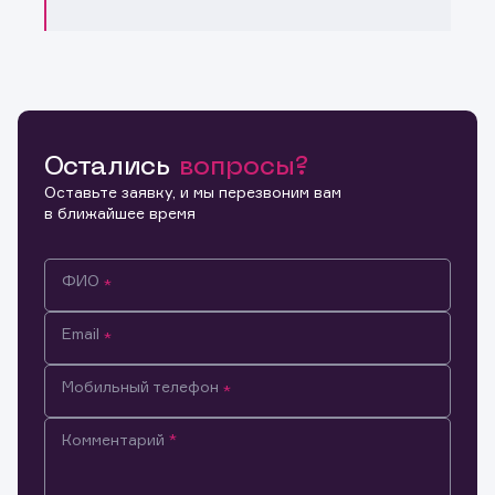
Остались
вопросы?
Оставьте заявку, и мы перезвоним вам
в ближайшее время
ФИО
Email
Мобильный телефон
Комментарий
Информация предназначена только для клиентов,
владеющих активами эмитента.
Настоящим подтверждаю, что обладаю всеми