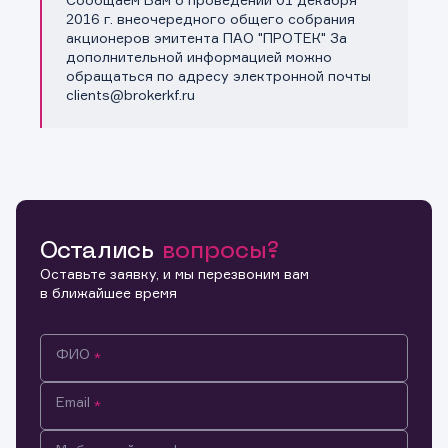
Копировать ссылку
2016 г. внеочередного общего собрания
акционеров эмитента ПАО "ПРОТЕК" За
дополнительной информацией можно
обращаться по адресу электронной почты
clients@brokerkf.ru
Остались
вопросы?
Оставьте заявку, и мы перезвоним вам
в ближайшее время
ФИО
Email