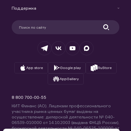
Маржинальное кредитование
Новости
Доверительное управление капиталом
Поддержка
Контакты
Карьера в компании
Поддержка
Партнерам
Информация для клиентов
Удостоверяющий центр
Техническая поддержка
Раскрытие обязательной информации
Налогообложение
Депозитарий
База знаний
Вопросы и ответы
App store
Google play
RuStore
AppGallery
8 800 700-00-55
КИТ Финанс (АО). Лицензии профессионального
участника рынка ценных бумаг выданы на
осуществление: дилерской деятельности № 040-
06539-010000 от 14.10.2003 (выдана ФКЦБ России),
брокерской деятельности № 040-06525-100000 от