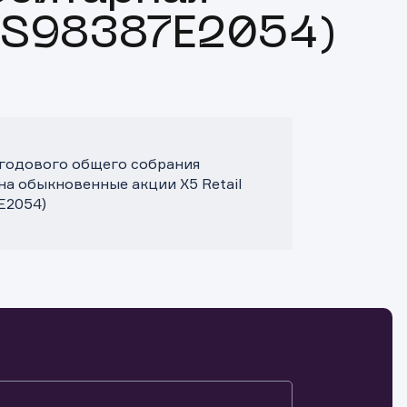
US98387E2054)
0 годового общего собрания
на обыкновенные акции X5 Retail
E2054)