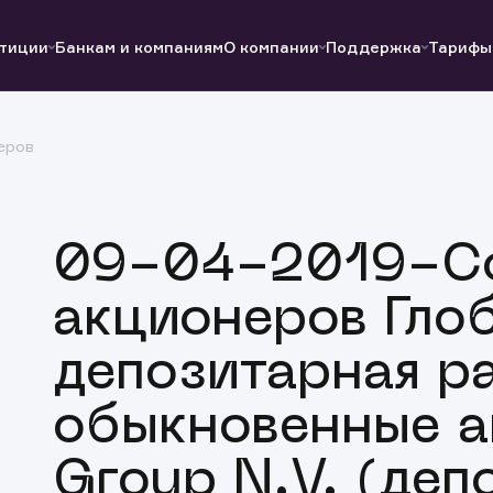
тиции
Банкам и компаниям
О компании
Поддержка
Тарифы
еров
Полезные ссылки
Полезные ссылки
Документы
Документы
QUIK
Вопросы и ответы
Реквизиты
09-04-2019-С
акционеров Гло
депозитарная р
обыкновенные а
Group N.V. (деп