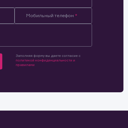
Мобильный телефон
мочиями
и.
й и
о ценным
ранение
и.
Заполняя форму вы даете согласие с
политикой конфиденциальности и
правилами