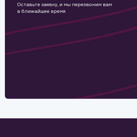
Оставьте заявку, и мы перезвоним вам
в ближайшее время
Информ
актива
Наст
Обр
Обр
Заяв
для 
мате
Спасибо
бума
Ваше об
Спасибо!
ближайш
указ
може
Скачат