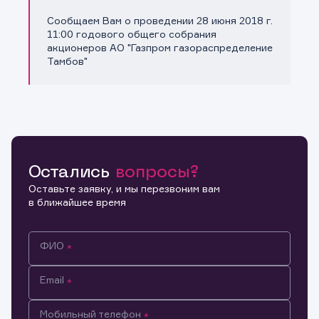
Сообщаем Вам о проведении 28 июня 2018 г.
Копировать ссылку
11:00 годового общего собрания
акционеров АО "Газпром газораспределение
Тамбов"
Остались
вопросы?
Оставьте заявку, и мы перезвоним вам
в ближайшее время
ФИО
Email
Мобильный телефон