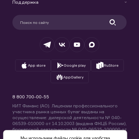
Доверительное управление капиталом
Поддержка
Контакты
Карьера в компании
Поддержка
Партнерам
Информация для клиентов
Удостоверяющий центр
Техническая поддержка
Раскрытие обязательной информации
Налогообложение
Депозитарий
База знаний
Вопросы и ответы
App store
Google play
RuStore
AppGallery
8 800 700-00-55
КИТ Финанс (АО). Лицензии профессионального
участника рынка ценных бумаг выданы на
осуществление: дилерской деятельности № 040-
06539-010000 от 14.10.2003 (выдана ФКЦБ России),
брокерской деятельности № 040-06525-100000 от
14.10.2003 (выдана ФКЦБ России), деятельности по
Мы используем файлы cookie для удобства