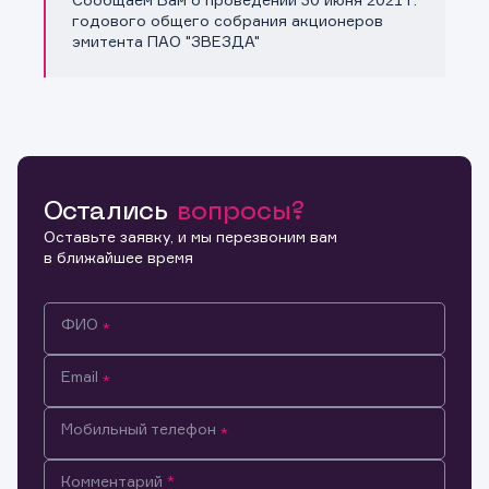
Копировать ссылку
годового общего собрания акционеров
эмитента ПАО "ЗВЕЗДА"
Остались
вопросы?
Оставьте заявку, и мы перезвоним вам
в ближайшее время
ФИО
Email
Мобильный телефон
Информация предназначена только для клиентов,
Комментарий