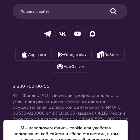
Партнерам
Информация для клиентов
Удостоверяющий центр
Техническая поддержка
Раскрытие обязательной информации
Налогообложение
Депозитарий
База знаний
Вопросы и ответы
App store
Google play
RuStore
AppGallery
8 800 700-00-55
КИТ Финанс (АО). Лицензии профессионального
участника рынка ценных бумаг выданы на
осуществление: дилерской деятельности № 040-
06539-010000 от 14.10.2003 (выдана ФКЦБ России),
брокерской деятельности № 040-06525-100000 от
14.10.2003 (выдана ФКЦБ России), деятельности по
Мы используем файлы cookie для удобства
управлению ценными бумагами № 040-13670-
пользования веб-сайтом и сбора статистики, в том
001000 от 26.04.2012 (выдана ФСФР России),
числе с помощью метрической программы