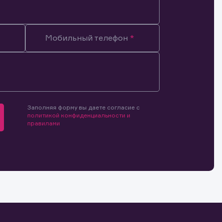
Мобильный телефон
мочиями
и.
й и
о ценным
ранение
и.
Заполняя форму вы даете согласие с
политикой конфиденциальности и
правилами