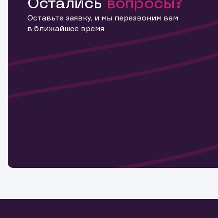
Остались
вопросы?
Оставьте заявку, и мы перезвоним вам
в ближайшее время
Информ
актива
Наст
Обр
Обр
Заяв
для 
мате
Спасибо
бума
Ваше об
Спасибо!
ближайш
указ
може
Скачат