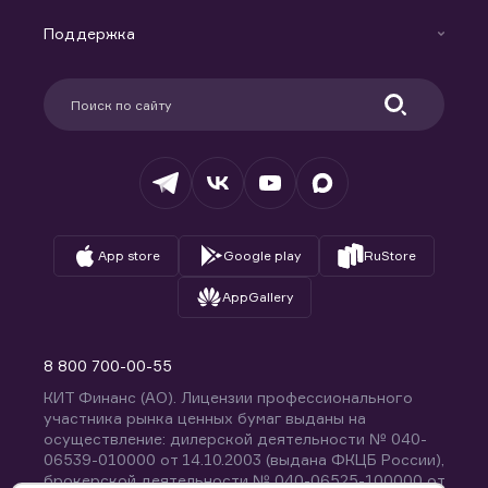
Маржинальное кредитование
Новости
Доверительное управление капиталом
Поддержка
Контакты
Карьера в компании
Поддержка
Партнерам
Информация для клиентов
Удостоверяющий центр
Техническая поддержка
Раскрытие обязательной информации
Налогообложение
Депозитарий
База знаний
Вопросы и ответы
App store
Google play
RuStore
AppGallery
8 800 700-00-55
КИТ Финанс (АО). Лицензии профессионального
участника рынка ценных бумаг выданы на
осуществление: дилерской деятельности № 040-
06539-010000 от 14.10.2003 (выдана ФКЦБ России),
брокерской деятельности № 040-06525-100000 от