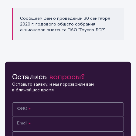
Сообщаем Вам о проведении 30 сентября
Копировать ссылку
2020 г. годового общего собрания
акционеров эмитента ПАО "Группа ЛСР"
Остались
вопросы?
Оставьте заявку, и мы перезвоним вам
в ближайшее время
ФИО
Email