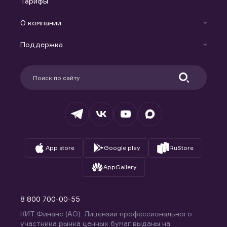
Тарифы
Аналитика
Готовые решения
Индивидуальный Инвестиционный Счет
О компании
Маржинальное кредитование
Новости
Доверительное управление капиталом
Поддержка
Контакты
Карьера в компании
Поддержка
Партнерам
Информация для клиентов
Удостоверяющий центр
Техническая поддержка
Раскрытие обязательной информации
Налогообложение
Депозитарий
База знаний
Вопросы и ответы
App store
Google play
RuStore
AppGallery
8 800 700-00-55
КИТ Финанс (АО). Лицензии профессионального
участника рынка ценных бумаг выданы на