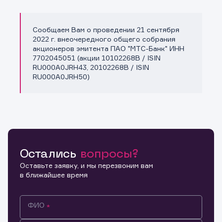
Сообщаем Вам о проведении 21 сентября
Копировать ссылку
2022 г. внеочередного общего собрания
акционеров эмитента ПАО "МТС-Банк" ИНН
7702045051 (акции 10102268B / ISIN
RU000A0JRH43, 20102268B / ISIN
RU000A0JRH50)
Остались
вопросы?
Оставьте заявку, и мы перезвоним вам
в ближайшее время
ФИО