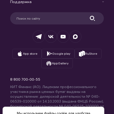
Доверительное управление капиталом
Поддержка
Контакты
Карьера в компании
Поддержка
Партнерам
Информация для клиентов
Удостоверяющий центр
Техническая поддержка
Раскрытие обязательной информации
Налогообложение
Депозитарий
База знаний
Вопросы и ответы
App store
Google play
RuStore
AppGallery
8 800 700-00-55
КИТ Финанс (АО). Лицензии профессионального
участника рынка ценных бумаг выданы на
осуществление: дилерской деятельности № 040-
06539-010000 от 14.10.2003 (выдана ФКЦБ России),
брокерской деятельности № 040-06525-100000 от
14.10.2003 (выдана ФКЦБ России), деятельности по
Мы используем файлы cookie для удобства