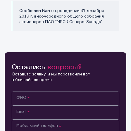
Сообщаем Вам о проведении 31 декабря
Копировать ссылку
2019 г. внеочередного общего собрания
акционеров ПАО "МРСК Северо-Запада"
Остались
вопросы?
Оставьте заявку, и мы перезвоним вам
в ближайшее время
ФИО
Email
Мобильный телефон