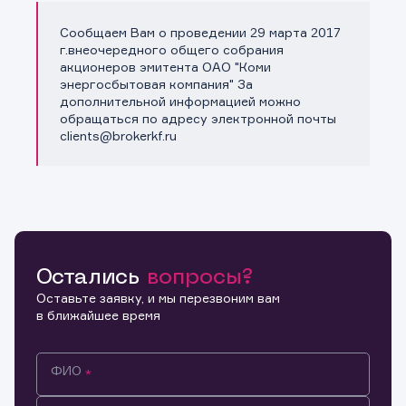
Сообщаем Вам о проведении 29 марта 2017
Копировать ссылку
г.внеочередного общего собрания
акционеров эмитента ОАО "Коми
энергосбытовая компания" За
дополнительной информацией можно
обращаться по адресу электронной почты
clients@brokerkf.ru
Остались
вопросы?
Оставьте заявку, и мы перезвоним вам
в ближайшее время
ФИО