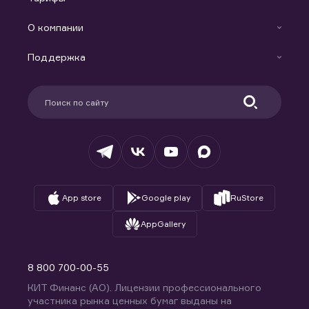
Аналитика
Готовые решения
Индивидуальный Инвестиционный Счет
О компании
Маржинальное кредитование
Новости
Доверительное управление капиталом
Поддержка
Контакты
Карьера в компании
Поддержка
Партнерам
Информация для клиентов
Удостоверяющий центр
Техническая поддержка
Раскрытие обязательной информации
Налогообложение
Депозитарий
База знаний
Вопросы и ответы
App store
Google play
RuStore
AppGallery
8 800 700-00-55
КИТ Финанс (АО). Лицензии профессионального
участника рынка ценных бумаг выданы на