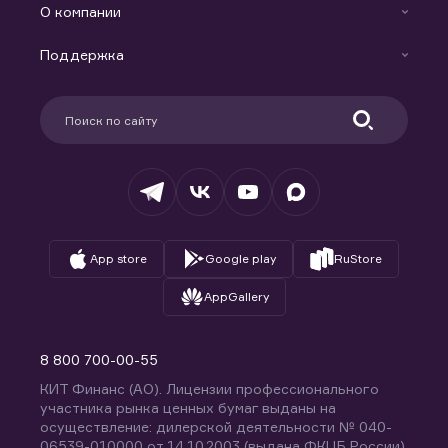
Индивидуальный Инвестиционный Счет
О компании
Маржинальное кредитование
Новости
Доверительное управление капиталом
Поддержка
Контакты
Карьера в компании
Поддержка
Партнерам
Информация для клиентов
Удостоверяющий центр
Техническая поддержка
Раскрытие обязательной информации
Налогообложение
Депозитарий
База знаний
Вопросы и ответы
App store
Google play
RuStore
AppGallery
8 800 700-00-55
КИТ Финанс (АО). Лицензии профессионального
участника рынка ценных бумаг выданы на
осуществление: дилерской деятельности № 040-
06539-010000 от 14.10.2003 (выдана ФКЦБ России),