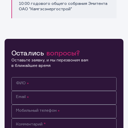
Копировать ссылку
10:00 годового общего собрания Эмитента
ОАО "Камгэсэнергострой"
Остались
вопросы?
Оставьте заявку, и мы перезвоним вам
в ближайшее время
ФИО
Email
Мобильный телефон
Информация предназначена только для клиентов,
Комментарий