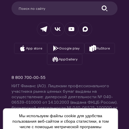
Партнерам
Информация для клиентов
Удостоверяющий центр
Техническая поддержка
Раскрытие обязательной информации
Налогообложение
Депозитарий
База знаний
Вопросы и ответы
App store
Google play
RuStore
AppGallery
8 800 700-00-55
КИТ Финанс (АО). Лицензии профессионального
участника рынка ценных бумаг выданы на
осуществление: дилерской деятельности № 040-
06539-010000 от 14.10.2003 (выдана ФКЦБ России),
брокерской деятельности № 040-06525-100000 от
14.10.2003 (выдана ФКЦБ России), деятельности по
Мы используем файлы cookie для удобства
управлению ценными бумагами № 040-13670-
пользования веб-сайтом и сбора статистики, в том
001000 от 26.04.2012 (выдана ФСФР России),
числе с помощью метрической программы