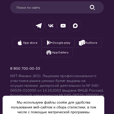
Партнерам
Информация для клиентов
Удостоверяющий центр
Техническая поддержка
Раскрытие обязательной информации
Налогообложение
Депозитарий
База знаний
Вопросы и ответы
App store
Google play
RuStore
AppGallery
8 800 700-00-55
КИТ Финанс (АО). Лицензии профессионального
участника рынка ценных бумаг выданы на
осуществление: дилерской деятельности № 040-
06539-010000 от 14.10.2003 (выдана ФКЦБ России),
брокерской деятельности № 040-06525-100000 от
14.10.2003 (выдана ФКЦБ России), деятельности по
Мы используем файлы cookie для удобства
управлению ценными бумагами № 040-13670-
пользования веб-сайтом и сбора статистики, в том
001000 от 26.04.2012 (выдана ФСФР России),
числе с помощью метрической программы