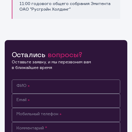
Копировать ссылку
11:00 годового общего собрания Эмитента
ОАО "Русгрэйн Холдинг"
Остались
вопросы?
Оставьте заявку, и мы перезвоним вам
в ближайшее время
ФИО
Email
Мобильный телефон
Информация предназначена только для клиентов,
Комментарий